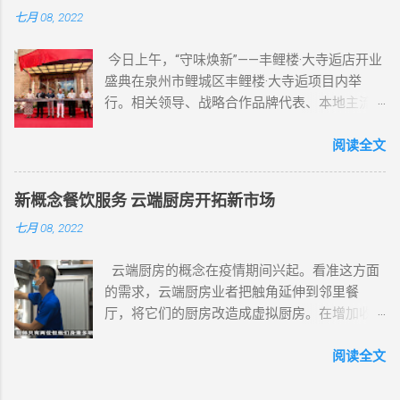
七月 08, 2022
目前排队的客人逐渐多了，但翻台率大概为3次/
天，相比之前还是降低了一些。” 海底捞相
今日上午，“守味焕新”——丰鲤楼·大寺逅店开业
关人士在接受《证券日报》记者采访时表示，
盛典在泉州市鲤城区丰鲤楼·大寺逅项目内举
外界环境的变化时刻影响着企业，例如受此前
行。相关领导、战略合作品牌代表、本地主流
疫情影响，部分地区暂缓堂食，给餐饮行业正
媒体等共同出席本次开业盛典。 活动伊
常发展带来挑战，餐饮企业需要思考如何适应
始，锣鼓喧天，瑞狮欢舞。新世纪1991品牌创
阅读全文
外在环境的变化，更好挖掘或满足消费需求的
始人张温州、领秀集团总规划师王志强、领秀
同时，保证企业的正常经营；从企业内部治理
酒店餐饮板块公司总经理周玉娇、新世纪1991
而言，企业经营决策并非一成不变的，要着眼
新概念餐饮服务 云端厨房开拓新市场
事业部总经理邱宗满等人为丰鲤楼·大寺逅店进
长远，随时适应变化，并做出调整。 国联
七月 08, 2022
行开业剪彩。领秀集团专职董事李瑜、大寺逅
证券报告中表示，火锅赛道王者海底捞，因过
公司副董事长魏少辉为丰鲤楼·大寺逅店活动揭
于乐观逆势扩张，影响翻台率及客单价；公司
云端厨房的概念在疫情期间兴起。看准这方面
幕。 “丰鲤楼是领秀集团酒店餐饮及公寓板
目前积极启动变革计划，聚焦现有门店，寻求
的需求，云端厨房业者把触角延伸到邻里餐
块公司旗下的精致餐饮品牌，历经试营业打
业绩改善，但措施落实与见效仍需时间。
厅，将它们的厨房改造成虚拟厨房。在增加收
磨，正式开市迎客，丰鲤楼·大寺逅承袭新世纪
值得注意的是，和海底捞同样乐观的还有部分
入渠道的同时，也无需增加器材或人手。
1991三十年不变的初心与匠心寻味的理念，持
中大型连锁餐饮企业，他们依然没有停止扩张
阅读全文
续提供创新闽菜、经典粤菜、手工点心等精致
的步伐。数据显示，2021年全年，百胜中国共
餐饮。”新世纪1991事业部总经理邱宗满告诉闽
新开1806家门店，关闭门店524家。截至2021年